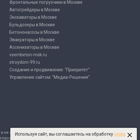
Фронтальные погрузчики в Москве
Автогрейдеры в Москве
Экскаваторы в Москве
Бульдозеры в Москве
Бетононасосы в Москве
Эвакуаторы в Москве
Ассенизаторы в Москве
vsembeton-msk.ru
stroydom-99.ru
Создание и продвижение: "Приоритет"
Управление сайтом: "Медиа-Решения"
и не являются публичной офертой в соответствии
Используя сайт, вы соглашаетесь на обработку
cookies
огласования всех деталей и оформляется в