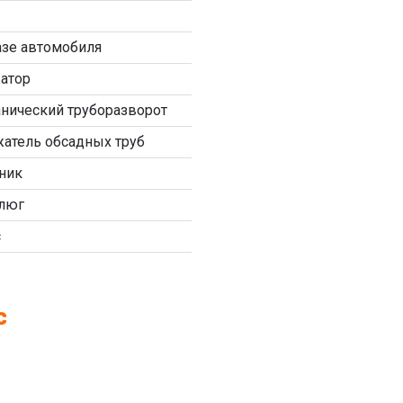
азе автомобиля
атор
нический труборазворот
атель обсадных труб
ник
люг
с
с